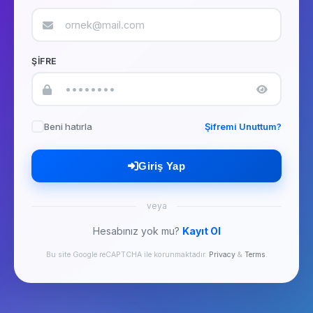
ŞIFRE
Beni hatırla
Şifremi Unuttum?
Giriş Yap
veya
Hesabınız yok mu?
Kayıt Ol
Bu site Google reCAPTCHA ile korunmaktadır.
Privacy
&
Terms
.